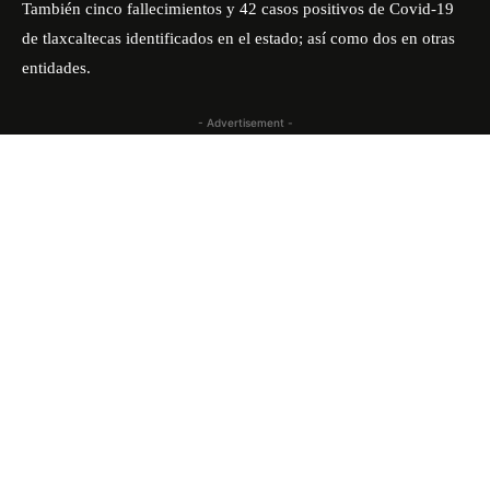
También cinco fallecimientos y 42 casos positivos de Covid-19
de tlaxcaltecas identificados en el estado; así como dos en otras
entidades.
- Advertisement -