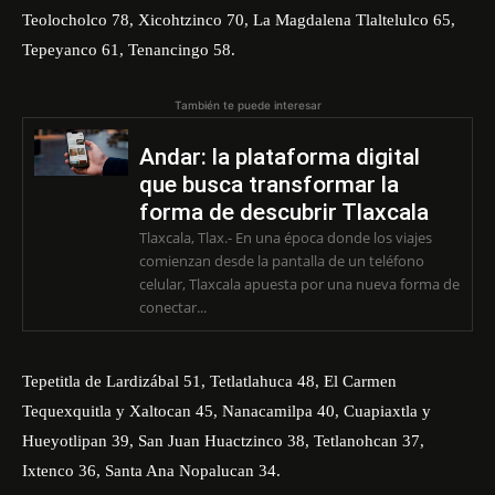
Teolocholco 78, Xicohtzinco 70, La Magdalena Tlaltelulco 65,
Tepeyanco 61, Tenancingo 58.
También te puede interesar
Andar: la plataforma digital
que busca transformar la
forma de descubrir Tlaxcala
Tlaxcala, Tlax.- En una época donde los viajes
comienzan desde la pantalla de un teléfono
celular, Tlaxcala apuesta por una nueva forma de
conectar...
Tepetitla de Lardizábal 51, Tetlatlahuca 48, El Carmen
Tequexquitla y Xaltocan 45, Nanacamilpa 40, Cuapiaxtla y
Hueyotlipan 39, San Juan Huactzinco 38, Tetlanohcan 37,
Ixtenco 36, Santa Ana Nopalucan 34.