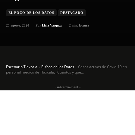
EL FOCO DE LOS DATOS
DESTACADO
25 agosto, 2020
2
min. lectura
Por
Licia Vasquez
Escenario Tlaxcala
El foco de los Datos
Casos activos de Covid-19 en
personal médico de Tlaxcala, ¿Cuántos y qué...
- Advertisement -