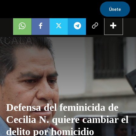
Únete
Defensa del feminicida de
Cecilia N. quiere cambiar el
delito por homicidio