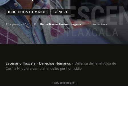
DERECHOS HUMANOS
GÉNERO
17 agosto, 2023
5
min. lectura
Por
Diana Karen Jiménez Laguna
Escenario Tlaxcala
Derechos Humanos
Defensa del feminicida de
Cecilia N. quiere cambiar el delito por homicidio
- Advertisement -