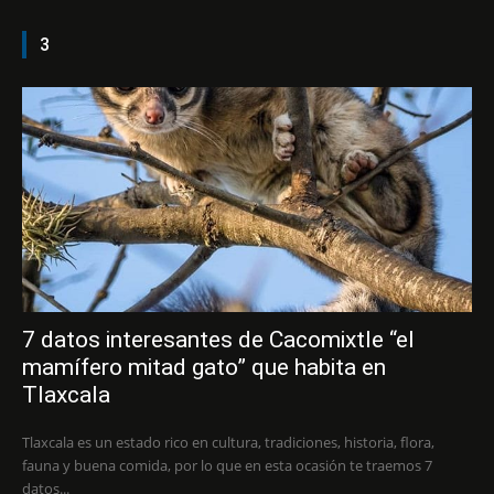
3
7 datos interesantes de Cacomixtle “el
mamífero mitad gato” que habita en
Tlaxcala
Tlaxcala es un estado rico en cultura, tradiciones, historia, flora,
fauna y buena comida, por lo que en esta ocasión te traemos 7
datos...