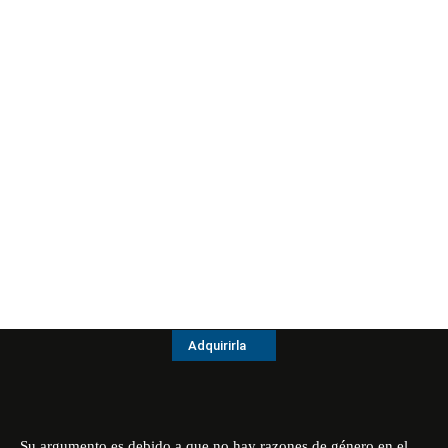
Adquirirla
Su argumento es debido a que no hay razones de género en el