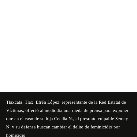
Tlaxcala, Tlax. Efrén López, representante de la Red Estatal de
Víctimas, ofreció al mediodía una
rueda de prensa
para exponer
que en el caso de su hija Cecilia N., el presunto culpable Semey
N. y su defensa buscan cambiar el delito de feminicidio por
homicidio.