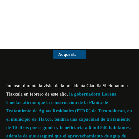
Adquirirla
Incluso, durante la visita de la presidenta Claudia Sheinbaum a
Tlaxcala en febrero de este año,
la gobernadora Lorena
Cuéllar afirmó que la construcción de la Planta de
Tratamiento de Aguas Residuales (PTAR) de Tecomalucan, en
el municipio de Tlaxco, tendría una capacidad de tratamiento
de 10 litros por segundo y beneficiaría a 6 mil 840 habitantes,
además de que aseguró que el
aprovechamiento de agua de