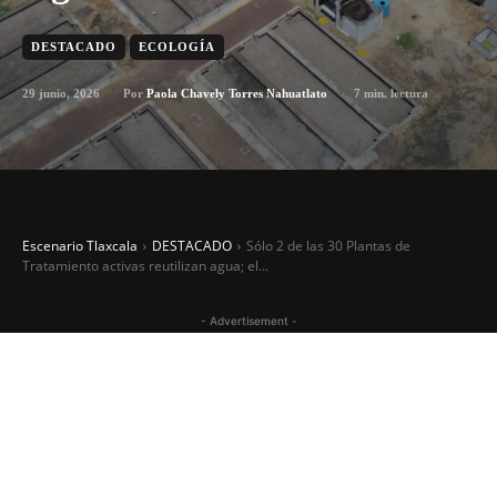
DESTACADO
ECOLOGÍA
29 junio, 2026
7
min. lectura
Por
Paola Chavely Torres Nahuatlato
Escenario Tlaxcala
DESTACADO
Sólo 2 de las 30 Plantas de
Tratamiento activas reutilizan agua; el...
- Advertisement -