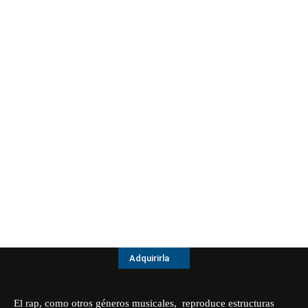
Adquirirla
El rap, como otros géneros musicales, reproduce estructuras