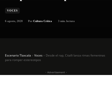
VOCES
6 agosto, 2020
3
min. lectura
Por
Cultura Crítica
Escenario Tlaxcala
Voces
Desde el rap, Citalli lanza rimas femeninas
para romper estereotipos
- Advertisement -