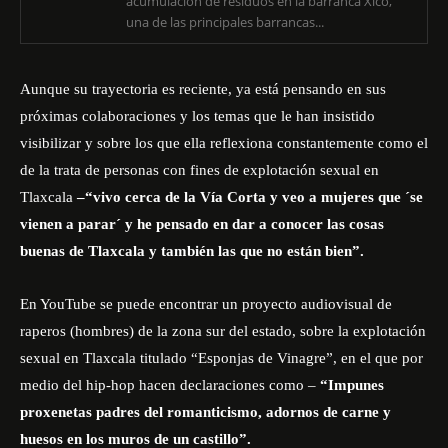
acumulación de residuos en la barranca Xico,
una de las principales barrancas...
Aunque su trayectoria es reciente, ya está pensando en sus
próximas colaboraciones y los temas que le han insistido
visibilizar y sobre los que ella reflexiona constantemente como el
de la trata de personas con fines de explotación sexual en
Tlaxcala
–“vivo cerca de la Vía Corta y veo a mujeres que ´se
vienen a parar´ y he pensado en dar a conocer las cosas
buenas de Tlaxcala y también las que no están bien”.
En YouTube se puede encontrar un proyecto audiovisual de
raperos (hombres) de la zona sur del estado, sobre
la explotación
sexual en Tlaxcala
titulado “Esponjas de Vinagre”, en el que por
medio del hip-hop hacen declaraciones como –
“Impunes
proxenetas
padres del romanticismo,
adornos de carne y
huesos en los muros de un castillo”
.