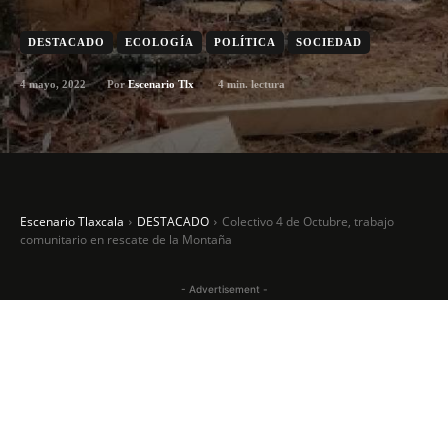
DESTACADO
ECOLOGÍA
POLÍTICA
SOCIEDAD
4 mayo, 2022
4
min. lectura
Por
Escenario Tlx
Escenario Tlaxcala
DESTACADO
Colectivo 4 de Octubre, trabajo
comunitario en rescate de la Montaña
- Advertisement -