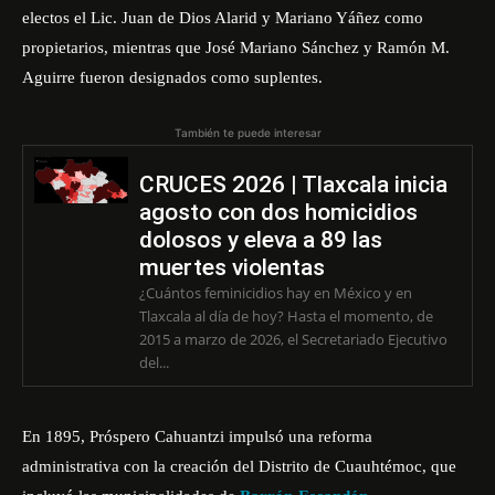
electos el Lic. Juan de Dios Alarid y Mariano Yáñez como
propietarios, mientras que José Mariano Sánchez y Ramón M.
Aguirre fueron designados como suplentes.
También te puede interesar
CRUCES 2026 | Tlaxcala inicia
agosto con dos homicidios
dolosos y eleva a 89 las
muertes violentas
¿Cuántos feminicidios hay en México y en
Tlaxcala al día de hoy? Hasta el momento, de
2015 a marzo de 2026, el Secretariado Ejecutivo
del...
En 1895, Próspero Cahuantzi impulsó una reforma
administrativa con la creación del Distrito de Cuauhtémoc, que