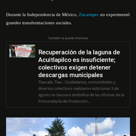
Durante la Independencia de México,
Zacatepec
no experimentó
grandes transformaciones sociales.
También te puede interesar
Recuperación de la laguna de
Acuitlapilco es insuficiente;
colectivos exigen detener
descargas municipales
Tlaxcala, Tlax.- Ciudadanos, comunidades y
diversos colectivos realizaron este lunes 3 de
agosto la clausura simbólica de las oficinas de la
Procuraduría de Protección...