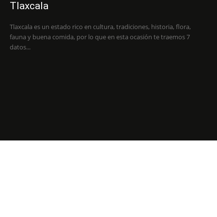
Tlaxcala
Tlaxcala es un estado rico en cultura, tradiciones, historia, flora,
fauna y buena comida, por lo que en esta ocasión te traemos 7
datos...