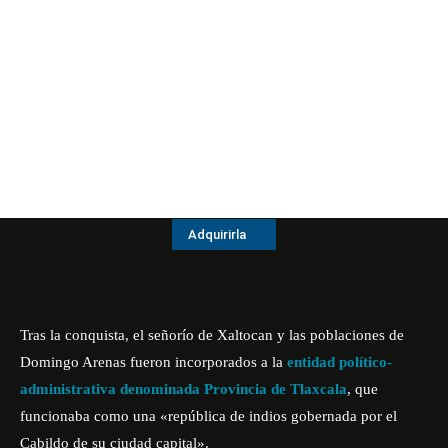
Adquirirla
Tras la conquista, el señorío de Xaltocan y las poblaciones de
Domingo Arenas
fueron incorporados a la
entidad político-
administrativa denominada Provincia de Tlaxcala
, que
funcionaba como una «república de indios gobernada por el
Cabildo de su ciudad capital».