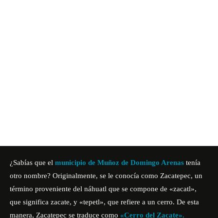
¿Sabías que el
municipio de Muñoz de Domingo Arenas
tenía
otro nombre? Originalmente, se le conocía como Zacatepec, un
término proveniente del náhuatl que se compone de «zacatl»,
que significa zacate, y «tepetl», que refiere a un cerro. De esta
manera, Zacatepec se traduce como
«Cerro del Zacate».