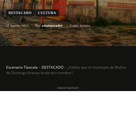
DESTACADO
CULTURA
11 marzo, 2025
2
min. lectura
Por
administrador
Escenario Tlaxcala
DESTACADO
¿Sabías que el municipio de Muñoz
de Domingo Arenas tenía otro nombre?
- Advertisement -