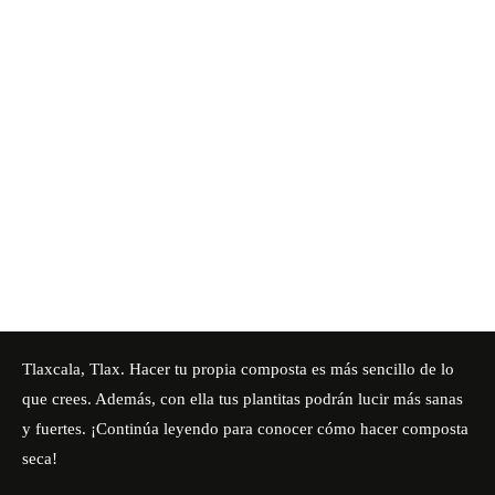
Tlaxcala, Tlax. Hacer tu propia composta es más sencillo de lo
que crees. Además, con ella tus plantitas podrán lucir más sanas
y fuertes. ¡Continúa leyendo para conocer cómo hacer composta
seca!