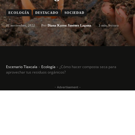
ECOLOGÍA
DESTACADO
SOCIEDAD
21 noviembre, 2022
3
min. lectura
Por
Diana Karen Jiménez Laguna
Escenario Tlaxcala
Ecología
¿Cómo hacer composta seca para
aprovechar tus residuos orgánicos?
- Advertisement -