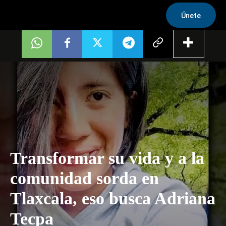
Únete
Transformar su vida y a la
comunidad sorda en
Tlaxcala, eso busca Adriana
Tecpa