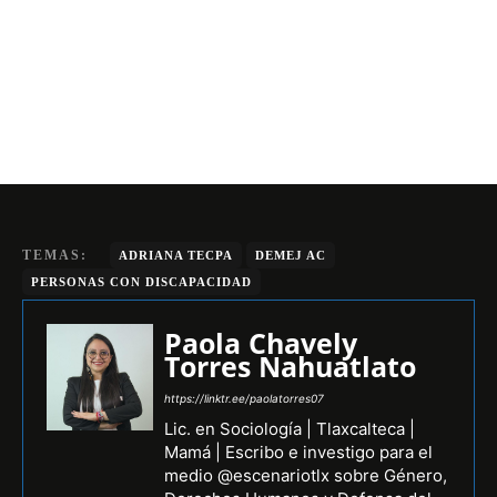
TEMAS:
ADRIANA TECPA
DEMEJ AC
PERSONAS CON DISCAPACIDAD
Paola Chavely
Torres Nahuatlato
https://linktr.ee/paolatorres07
Lic. en Sociología | Tlaxcalteca |
Mamá | Escribo e investigo para el
medio @escenariotlx sobre Género,