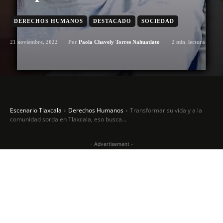
DERECHOS HUMANOS
DESTACADO
SOCIEDAD
21 noviembre, 2022
2
min. lectura
Por
Paola Chavely Torres Nahuatlato
Escenario Tlaxcala
Derechos Humanos
Transformar su vida y a la
comunidad sorda en Tlaxcala, eso busca...
- Advertisement -