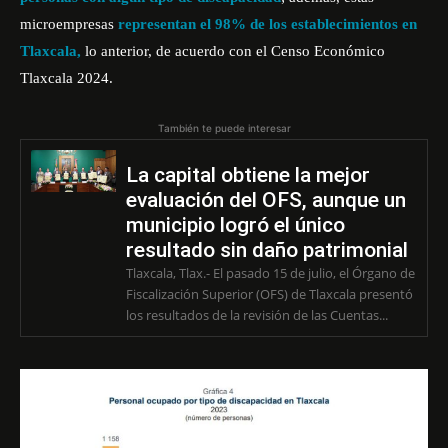
microempresas
representan el 98% de los establecimientos en
Tlaxcala,
lo anterior, de acuerdo con el
Censo Económico
Tlaxcala 2024.
También te puede interesar
La capital obtiene la mejor
evaluación del OFS, aunque un
municipio logró el único
resultado sin daño patrimonial
Tlaxcala, Tlax.- El pasado 15 de julio, el Órgano de
Fiscalización Superior (OFS) de Tlaxcala presentó
los resultados de la revisión de las Cuentas...