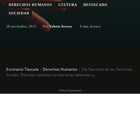
DERECHOS HUMANOS
CULTURA
DESTACADO
SOCIEDAD
28 noviembre, 2025
4
min. lectura
Por
Valeria Arroyo
Escenario Tlaxcala
Derechos Humanos
Día Nacional de las Personas
Sordas: Tlaxcala continúa con barreras laborales y...
- Advertisement -