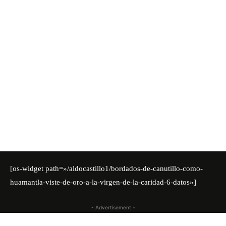
[os-widget path=»/aldocastillo1/bordados-de-canutillo-como-
huamantla-viste-de-oro-a-la-virgen-de-la-caridad-6-datos»]
- Advertisement -