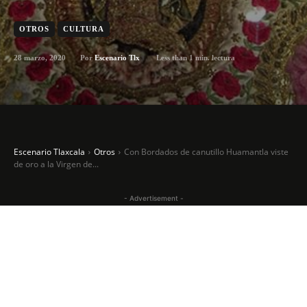
OTROS
CULTURA
28 marzo, 2020
Less than 1
min. lectura
Por
Escenario Tlx
Escenario Tlaxcala
Otros
Con Bordados de canutillo Huamantla viste
de oro a la Virgen de...
- Advertisement -