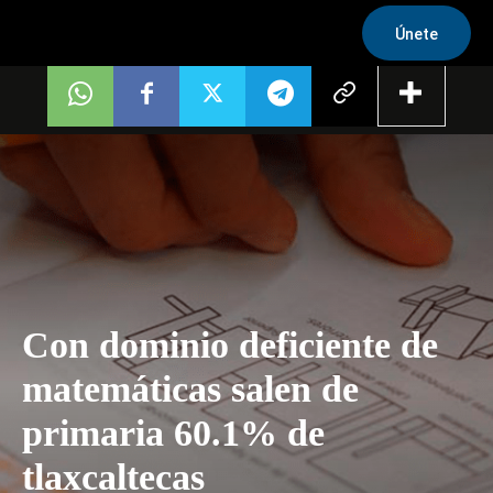
Únete
Con dominio deficiente de
matemáticas salen de
primaria 60.1% de
tlaxcaltecas