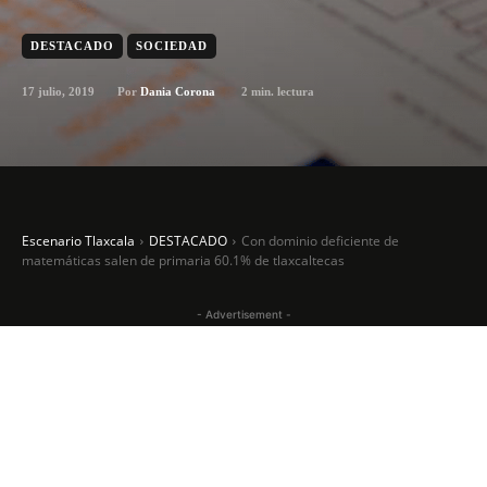
DESTACADO
SOCIEDAD
17 julio, 2019
2
min. lectura
Por
Dania Corona
Escenario Tlaxcala
DESTACADO
Con dominio deficiente de
matemáticas salen de primaria 60.1% de tlaxcaltecas
- Advertisement -