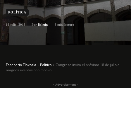
POLÍTICA
16 julio, 2018
3
min. lectura
Por
Boletín
Escenario Tlaxcala
Política
Congreso invita el próximo 18 de julio a
magnos eventos con motivo...
- Advertisement -