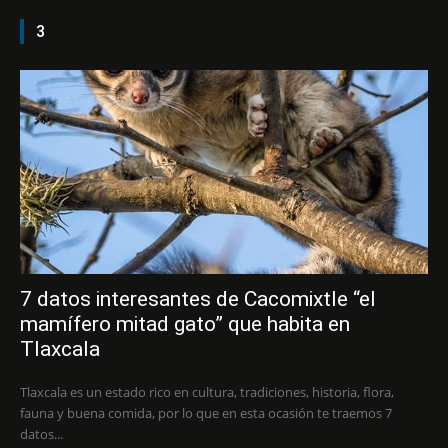
3
7 datos interesantes de Cacomixtle “el
mamífero mitad gato” que habita en
Tlaxcala
Tlaxcala es un estado rico en cultura, tradiciones, historia, flora,
fauna y buena comida, por lo que en esta ocasión te traemos 7
datos...