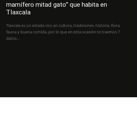
mamífero mitad gato” que habita en
Tlaxcala
Tlaxcala es un estado rico en cultura, tradiciones, historia, flora,
fauna y buena comida, por lo que en esta ocasión te traemos 7
datos...