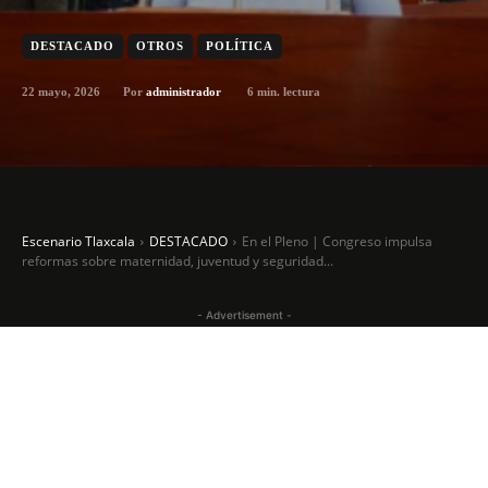
DESTACADO
OTROS
POLÍTICA
22 mayo, 2026
6
min. lectura
Por
administrador
Escenario Tlaxcala
DESTACADO
En el Pleno | Congreso impulsa
reformas sobre maternidad, juventud y seguridad...
- Advertisement -