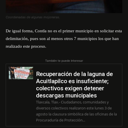
Coordenadas de algunas mojoneras.
De igual forma, Contla no es el primer municipio en solicitar esta
delimitación, pues son al menos otros 7 municipios los que han
realizado este proceso.
También te puede interesar
Recuperación de la laguna de
Acuitlapilco es insuficiente;
colectivos exigen detener
descargas municipales
Tlaxcala, Tlax.- Ciudadanos, comunidades y
diversos colectivos realizaron este lunes 3 de
agosto la clausura simbólica de las oficinas de la
Procuraduría de Protección...