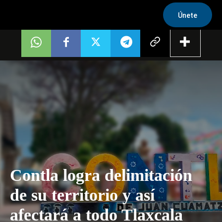
Únete
Contla logra delimitación
de su territorio y así
afectará a todo Tlaxcala