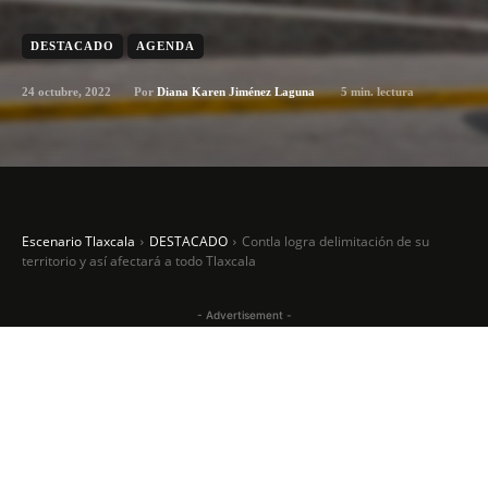
DESTACADO
AGENDA
24 octubre, 2022
5
min. lectura
Por
Diana Karen Jiménez Laguna
Escenario Tlaxcala
DESTACADO
Contla logra delimitación de su
territorio y así afectará a todo Tlaxcala
- Advertisement -