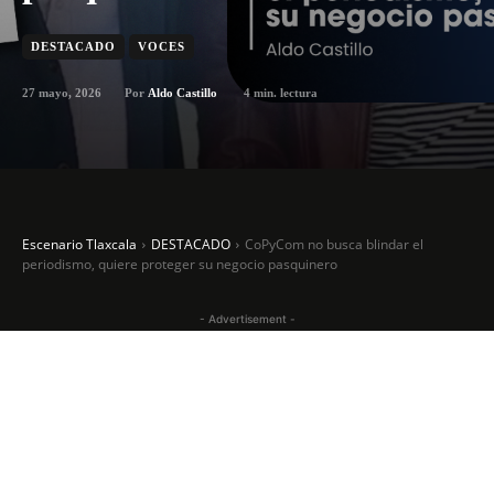
DESTACADO
VOCES
27 mayo, 2026
4
min. lectura
Por
Aldo Castillo
Escenario Tlaxcala
DESTACADO
CoPyCom no busca blindar el
periodismo, quiere proteger su negocio pasquinero
- Advertisement -