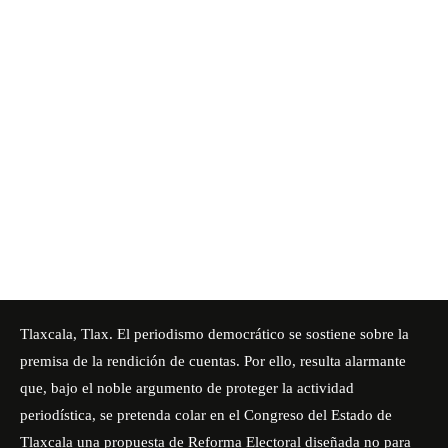
Tlaxcala, Tlax. El periodismo democrático se sostiene sobre la
premisa de la rendición de cuentas. Por ello, resulta alarmante
que, bajo el noble argumento de proteger la actividad
periodística, se pretenda colar en el Congreso del Estado de
Tlaxcala una propuesta de Reforma Electoral diseñada no para