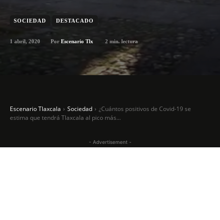
SOCIEDAD
DESTACADO
1 abril, 2020
2
min. lectura
Por
Escenario Tlx
Escenario Tlaxcala
Sociedad
¿Cuántos positivos de Covid-19 se
estima que tendrá Tlaxcala al pico más...
- Advertisement -