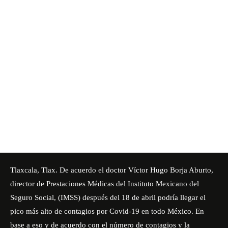
Tlaxcala, Tlax. De acuerdo el doctor Víctor Hugo Borja Aburto,
director de Prestaciones Médicas del Instituto Mexicano del
Seguro Social, (IMSS) después del 18 de abril podría llegar el
pico más alto de contagios por Covid-19 en todo México. En
base a eso y de acuerdo con el número de contagios y la