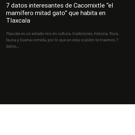
7 datos interesantes de Cacomixtle “el
mamífero mitad gato” que habita en
Tlaxcala
Tlaxcala es un estado rico en cultura, tradiciones, historia, flora,
fauna y buena comida, por lo que en esta ocasión te traemos 7
datos...