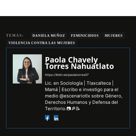
TEMAS:
DANIELA MUÑOZ
FEMINICIDIOS
MUJERES
VIOLENCIA CONTRA LAS MUJERES
Paola Chavely
Torres Nahuatlato
https://linktr.ee/paolatorres07
Lic. en Sociología | Tlaxcalteca |
Mamá | Escribo e investigo para el
medio @escenariotlx sobre Género,
Derechos Humanos y Defensa del
Territorio.📷🔎📝