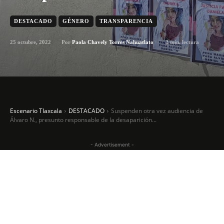
DESTACADO
GÉNERO
TRANSPARENCIA
25 octubre, 2022
2
min. lectura
Por
Paola Chavely Torres Nahuatlato
Escenario Tlaxcala
DESTACADO
Suspenden otra vez audiencia de
Álvaro N., presunto responsable de la desaparición...
- Advertisement -