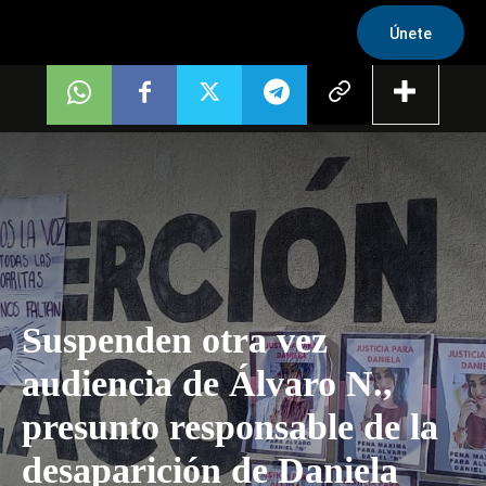
Únete
Suspenden otra vez
audiencia de Álvaro N.,
presunto responsable de la
desaparición de Daniela