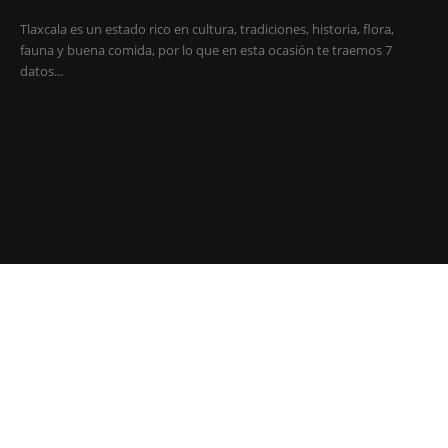
Tlaxcala es un estado rico en cultura, tradiciones, historia, flora,
fauna y buena comida, por lo que en esta ocasión te traemos 7
datos...