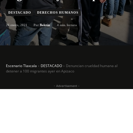
DESTACADO
DERECHOS HUMANOS
26 enero, 2021
4
min. lectura
Por
Boletín
Escenario Tlaxcala
DESTACADO
Denuncian crueldad humana al
detener a 100 migrantes ayer en Apizaco
- Advertisement -