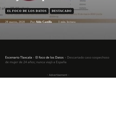
EL FOCO DE LOS DATOS
DESTACADO
20 marzo, 2020
1
min. lectura
Por
Aldo Castillo
Escenario Tlaxcala
El foco de los Datos
Descartado caso sospechoso
de mujer de 24 años; nunca viajó a España
- Advertisement -