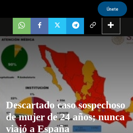
Únete
Descartado caso sospechoso
de mujer de 24 años; nunca
viajó a España