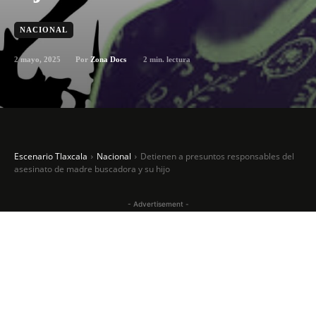
NACIONAL
2 mayo, 2025
2
min. lectura
Por
Zona Docs
Escenario Tlaxcala
Nacional
Detienen a presuntos responsables del
asesinato de madre buscadora y su hijo
- Advertisement -