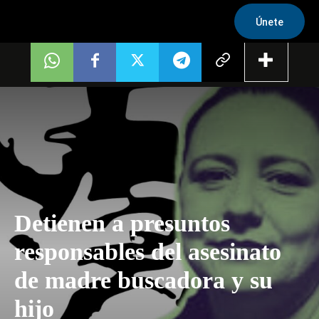
Únete
Detienen a presuntos
responsables del asesinato
de madre buscadora y su
hijo