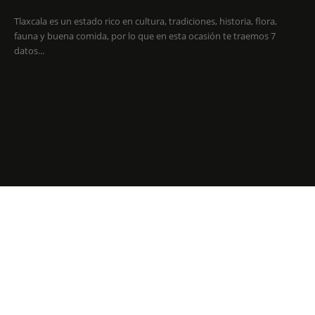
Tlaxcala es un estado rico en cultura, tradiciones, historia, flora,
fauna y buena comida, por lo que en esta ocasión te traemos 7
datos...