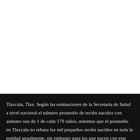
Tlaxcala, Tlax. Según las estimaciones de la Secretaria de Salud
a nivel nacional el número promedio de recién nacidos con
autismo son de 1 de cada 170 niños, mientras que el promedio
en Tlaxcala no rebasa los mil pequeños recién nacidos en toda la
entidad anualmente, sin embargo para los que nacen con esta