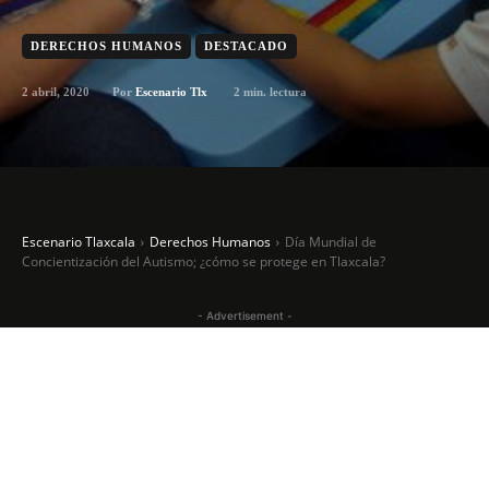
DERECHOS HUMANOS
DESTACADO
2 abril, 2020
2
min. lectura
Por
Escenario Tlx
Escenario Tlaxcala
Derechos Humanos
Día Mundial de
Concientización del Autismo; ¿cómo se protege en Tlaxcala?
- Advertisement -