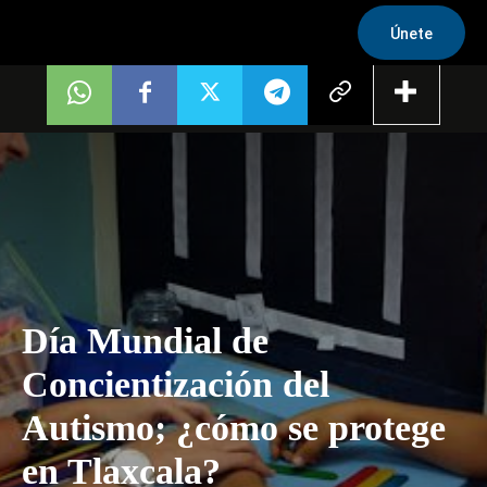
Únete
Día Mundial de
Concientización del
Autismo; ¿cómo se protege
en Tlaxcala?