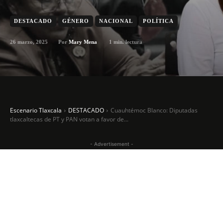
DESTACADO
GÉNERO
NACIONAL
POLÍTICA
26 marzo, 2025
1
min. lectura
Por
Mary Mena
Escenario Tlaxcala
DESTACADO
Cuauhtémoc Blanco: Diputadas
tlaxcaltecas de PT y PAN votan a favor de...
- Advertisement -