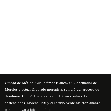
Ciudad de México. Cuauhtémoc Blanco, ex Gobernador de
Morelos y actual Diputado morenista,
se libró del proceso de
desafuero
. Con 291 votos a favor, 158 en contra y 12
abstenciones, Morena, PRI y el Partido Verde hicieron alianza
para no llevar a juicio político.