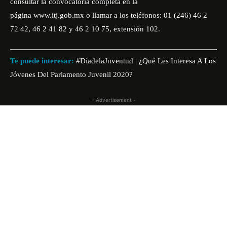
consultar la convocatoria completa en la
página
www.itj.gob.mx
o llamar a los teléfonos: 01 (246) 46 2
72 42, 46 2 41 82 y 46 2 10 75, extensión 102.
Te puede interesar:
#DíadelaJuventud | ¿Qué Les Interesa A Los
Jóvenes Del Parlamento Juvenil 2020?
- Advertisement -