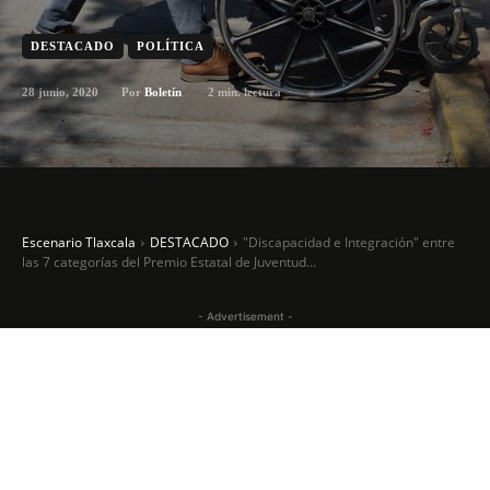
DESTACADO
POLÍTICA
28 junio, 2020
2
min. lectura
Por
Boletín
Escenario Tlaxcala
DESTACADO
"Discapacidad e Integración" entre
las 7 categorías del Premio Estatal de Juventud...
- Advertisement -