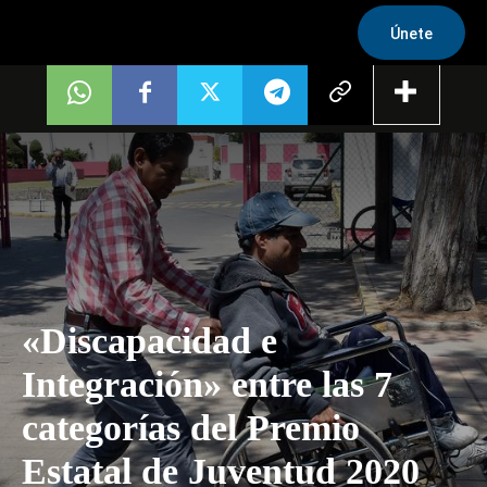
Únete
«Discapacidad e
Integración» entre las 7
categorías del Premio
Estatal de Juventud 2020