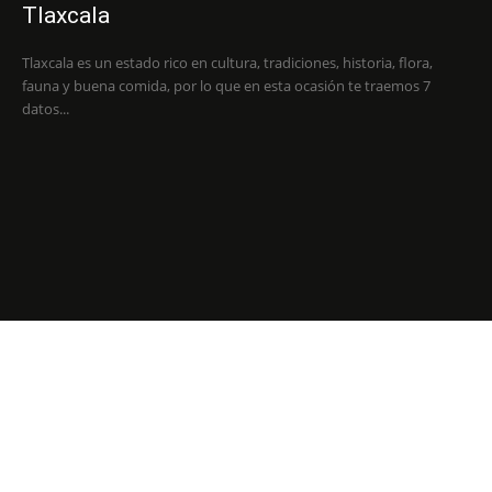
Tlaxcala
Tlaxcala es un estado rico en cultura, tradiciones, historia, flora,
fauna y buena comida, por lo que en esta ocasión te traemos 7
datos...