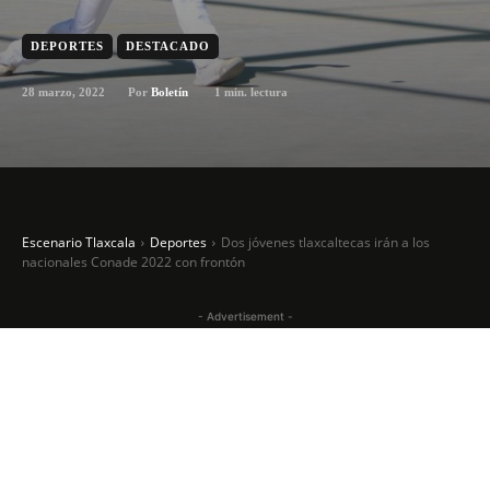
DEPORTES
DESTACADO
28 marzo, 2022
1
min. lectura
Por
Boletín
Escenario Tlaxcala
Deportes
Dos jóvenes tlaxcaltecas irán a los
nacionales Conade 2022 con frontón
- Advertisement -