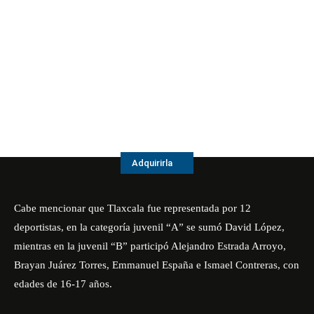
Adquirirla
Cabe mencionar que Tlaxcala fue representada por 12
deportistas, en la categoría juvenil “A” se sumó David López,
mientras en la juvenil “B” participó Alejandro Estrada Arroyo,
Brayan Juárez Torres, Emmanuel España e Ismael Contreras, con
edades de 16-17 años.