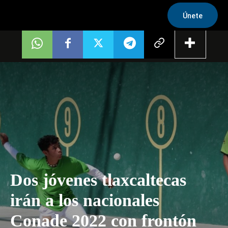
Únete
Dos jóvenes tlaxcaltecas
irán a los nacionales
Conade 2022 con frontón