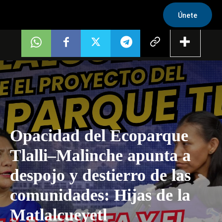
Únete
Opacidad del Ecoparque
Tlalli–Malinche apunta a
despojo y destierro de las
comunidades: Hijas de la
Matlalcueyetl