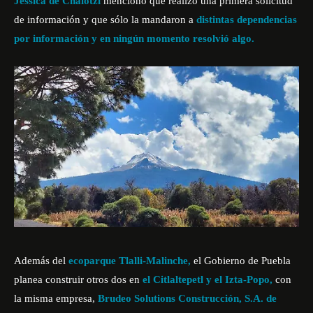
Jessica de Chalotzi
mencionó que realizó una primera solicitud
de información y que sólo la mandaron a
distintas dependencias
por información y en ningún momento resolvió algo.
Además del
ecoparque Tlalli-Malinche,
el Gobierno de Puebla
planea construir otros dos en
el Citlaltepetl y el Izta-Popo,
con
la misma empresa,
Brudeo Solutions Construcción, S.A. de