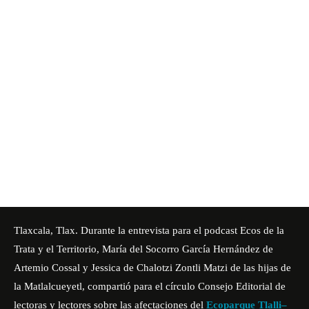
Tlaxcala, Tlax. Durante la entrevista para el podcast Ecos de la
Trata y el Territorio, María del Socorro García Hernández de
Artemio Cossal y Jessica de Chalotzi Zontli Matzi de las hijas de
la Matlalcueyetl, compartió para el círculo Consejo Editorial de
lectoras y lectores sobre las afectaciones del
Ecoparque Tlalli–