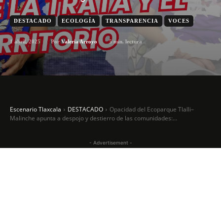
DESTACADO
ECOLOGÍA
TRANSPARENCIA
VOCES
1 abril, 2025
5
min. lectura
Por
Valeria Arroyo
Escenario Tlaxcala
DESTACADO
Opacidad del Ecoparque Tlalli–
Malinche apunta a despojo y destierro de las comunidades:...
- Advertisement -