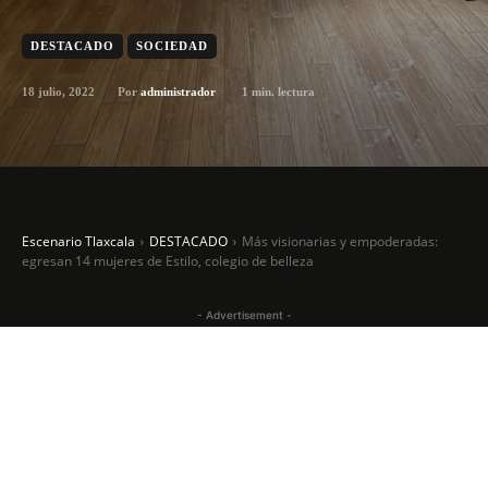
DESTACADO
SOCIEDAD
18 julio, 2022
1
min. lectura
Por
administrador
Escenario Tlaxcala
DESTACADO
Más visionarias y empoderadas:
egresan 14 mujeres de Estilo, colegio de belleza
- Advertisement -