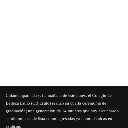
Chiautempan, Tlax. La mañana de este lunes, el
Colegio de
Belleza Estilo
(CB Estilo) realizó su cuarta ceremonia de
graduación; una generación de 14 mujeres que hoy escucharon
su último pase de lista como egresadas ya como técnicas en
estilismo.