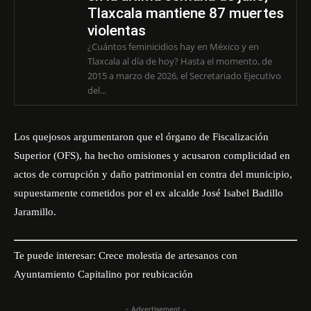
Tlaxcala mantiene 87 muertes
violentas
¿Cuántos feminicidios hay en México y en
Tlaxcala al día de hoy? Hasta el momento, de
2015 a marzo de 2026, el Secretariado Ejecutivo
del...
Los quejosos argumentaron que el órgano de Fiscalización
Superior (OFS), ha hecho omisiones y acusaron complicidad en
actos de corrupción y daño patrimonial en contra del municipio,
supuestamente cometidos por el ex alcalde José Isabel Badillo
Jaramillo.
Te puede interesar:
Crece molestia de artesanos con
Ayuntamiento Capitalino por reubicación
- Advertisement -