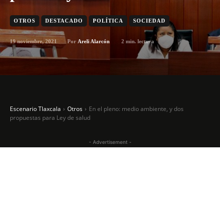
OTROS
DESTACADO
POLÍTICA
SOCIEDAD
19 noviembre, 2021
2
min. lectura
Por
Areli Alarcón
Escenario Tlaxcala
Otros
En el pleno: medio ambiente, y dos
propuestas para Ley de salud
- Advertisement -