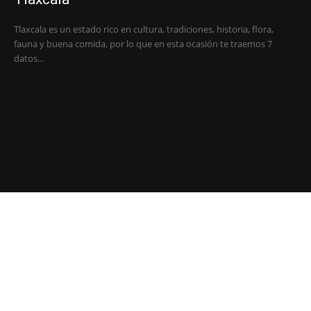
Tlaxcala es un estado rico en cultura, tradiciones, historia, flora,
fauna y buena comida, por lo que en esta ocasión te traemos 7
datos...