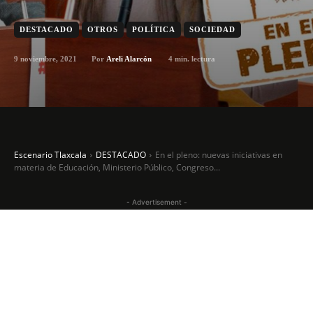
DESTACADO
OTROS
POLÍTICA
SOCIEDAD
9 noviembre, 2021
4
min. lectura
Por
Areli Alarcón
Escenario Tlaxcala
DESTACADO
En el pleno: nuevas iniciativas en
materia de Educación, Ministerio Público, Congreso...
- Advertisement -