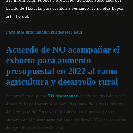
a la Información Pública y Protección de Datos Personales del
Estado de Tlaxcala, para sustituir a Fernando Hernández López,
actual vocal.
Para más información puedes leer aquí
Acuerdo de NO acompañar el
exhorto para aumento
presupuestal en 2022 al ramo
agricultura y desarrollo rural
Se aprobó en el pleno
NO acompañar
el exhorto enviado por el
diputado Jorge Herrera Martínez, Presidente de la mesa directiva
del Congreso del Estado de Querétaro, en el que se pide un
aumento en el presupuesto del ejercicio fiscal 2022, para el ramo
de agricultura y desarrollo rural.