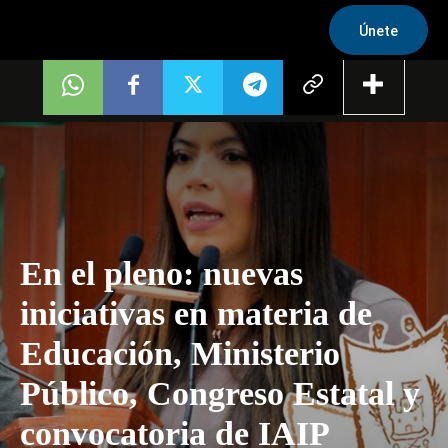
Únete
En el pleno: nuevas
iniciativas en materia de
Educación, Ministerio
Público, Congreso Estatal y
convocatoria de IAIP