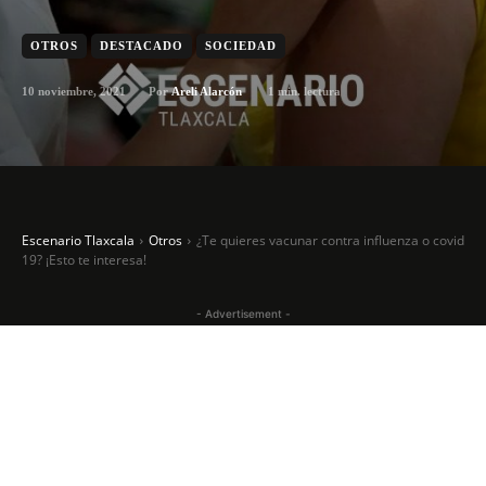
OTROS
DESTACADO
SOCIEDAD
10 noviembre, 2021
1
min. lectura
Por
Areli Alarcón
Escenario Tlaxcala
Otros
¿Te quieres vacunar contra influenza o covid
19? ¡Esto te interesa!
- Advertisement -