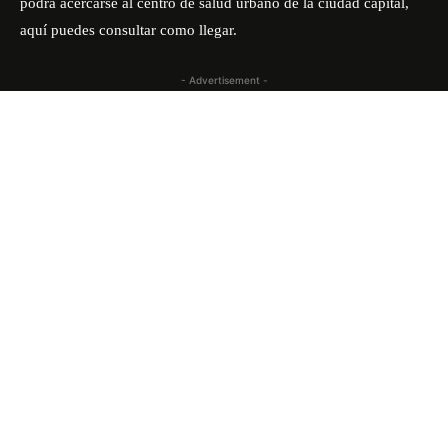
podrá acercarse al centro de salud urbano de la ciudad capital,
aquí puedes consultar
como llegar
.
- Advertisement -