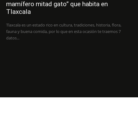
mamífero mitad gato” que habita en
Tlaxcala
Tlaxcala es un estado rico en cultura, tradiciones, historia, flora,
fauna y buena comida, por lo que en esta ocasión te traemos 7
datos...