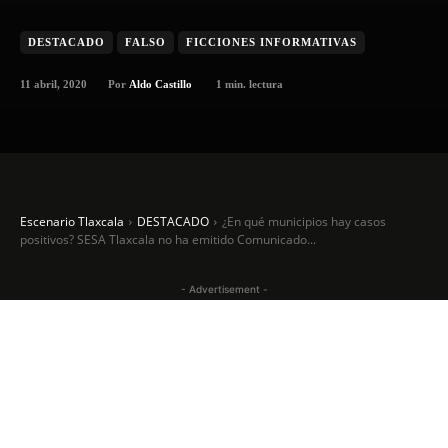
DESTACADO
FALSO
FICCIONES INFORMATIVAS
11 abril, 2020
1
min. lectura
Por
Aldo Castillo
Escenario Tlaxcala
DESTACADO
¿En qué municipios hay casos
positivos? SESA Tlaxcala no ha emitido Comunicado...
- Advertisement -