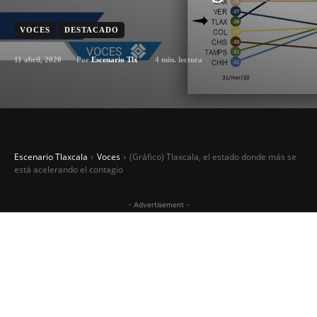
VOCES
DESTACADO
11 abril, 2020
4
min. lectura
Por
Escenario Tlx
Escenario Tlaxcala
Voces
(Gráfico) Tlaxcala, el estado donde más se
está acelerando el contagio
- Advertisement -