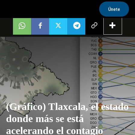
Únete
(Gráfico) Tlaxcala, el estado
donde más se está
acelerando el contagio