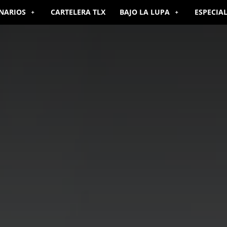
NARIOS
CARTELERA TLX
BAJO LA LUPA
ESPECIA