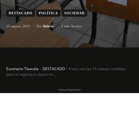
DESTACADO
POLÍTICA
SOCIEDAD
25 agosto, 2021
4
min. lectura
Por
Boletín
Escenario Tlaxcala
DESTACADO
Estas son las 14 nuevas medidas
para el regreso a clases en...
- Advertisement -