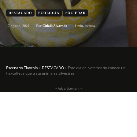
DESTACADO
ECOLOGÍA
SOCIEDAD
17 agosto, 2021
1
min. lectura
Por
Citlalli Alvarado
Escenario Tlaxcala
DESTACADO
Este día del veterinario conoce un
tlaxcalteca que trata animales silvestres
- Advertisement -