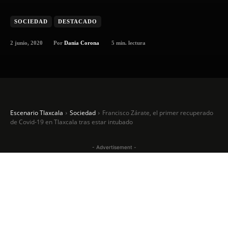
SOCIEDAD
DESTACADO
2 junio, 2020
5
min. lectura
Por
Dania Corona
Escenario Tlaxcala
Sociedad
Francisco Zárate, el primer recuperado
de Covid-19 en Tlaxcala tras estar intubado
- Advertisement -