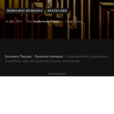
DERECHOS HUMANOS
DESTACADO
16 julio, 2018
2
min. lectura
Por
Yoselin Ivette Gamez
Escenario Tlaxcala
Derechos Humanos
Gobernabilidad y poblaciones
específicas: talón de Aquiles de cárceles tlaxcaltecas
- Advertisement -