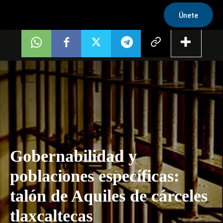
Únete
Gobernabilidad y
poblaciones específicas:
talón de Aquiles de cárceles
tlaxcaltecas