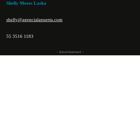
Shelly Moses Laska
shelly@agencialapuerta.com
55 3516 1183
- Advertisement -