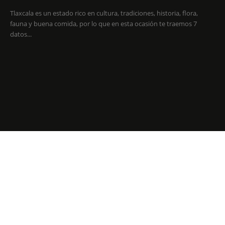
Tlaxcala es un estado rico en cultura, tradiciones, historia, flora,
fauna y buena comida, por lo que en esta ocasión te traemos 7
datos...