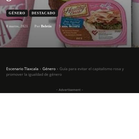
GÉNERO
DESTACADO
8 marzo, 2021
5
min. lectura
Por
Boletín
Escenario Tlaxcala
Género
Guía para evitar el capitalismo rosa y
promover la igualdad de género
- Advertisement -