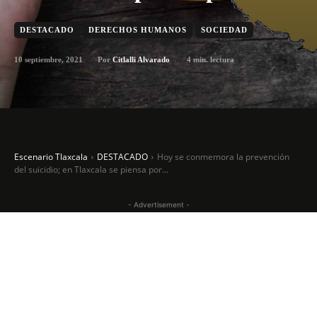
DESTACADO
DERECHOS HUMANOS
SOCIEDAD
10 septiembre, 2021
4
min. lectura
Por
Citlalli Alvarado
Escenario Tlaxcala
DESTACADO
Hoy se conmemora la prevención
del suicidio; en Tlaxcala se piensa por...
- Advertisement -