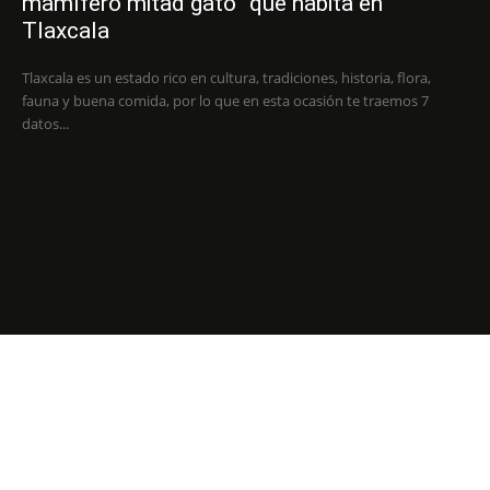
mamífero mitad gato” que habita en
Tlaxcala
Tlaxcala es un estado rico en cultura, tradiciones, historia, flora,
fauna y buena comida, por lo que en esta ocasión te traemos 7
datos...