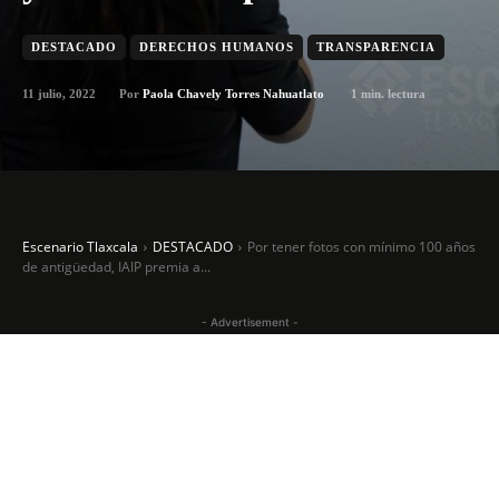
DESTACADO
DERECHOS HUMANOS
TRANSPARENCIA
11 julio, 2022
1
min. lectura
Por
Paola Chavely Torres Nahuatlato
Escenario Tlaxcala
DESTACADO
Por tener fotos con mínimo 100 años
de antigüedad, IAIP premia a...
- Advertisement -