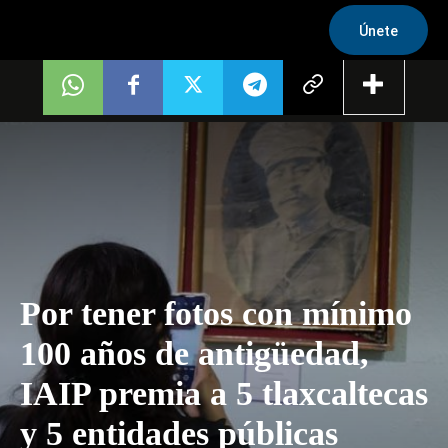
Únete
Por tener fotos con mínimo
100 años de antigüedad,
IAIP premia a 5 tlaxcaltecas
y 5 entidades públicas