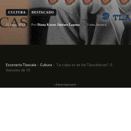
CULTURA
DESTACADO
11 julio, 2022
3
min. lectura
Por
Diana Karen Jiménez Laguna
Escenario Tlaxcala
Cultura
"La culpa es de los Tlaxcaltecas": 9
tlaxcales de 10
- Advertisement -