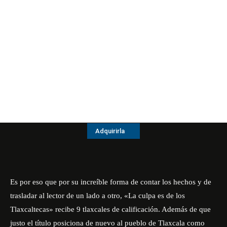
Adquirirla
Es por eso que por su increíble forma de contar los hechos y de
trasladar al lector de un lado a otro, «La culpa es de los
Tlaxcaltecas» recibe 9 tlaxcales de calificación. Además de que
justo el título posiciona de nuevo al pueblo de Tlaxcala como