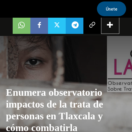
Únete
Enumera observatorio
impactos de la trata de
personas en Tlaxcala y
cómo combatirla