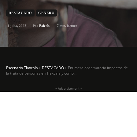
DESTACADO
GÉNERO
11 julio, 2022
7
min. lectura
Por
Boletín
Escenario Tlaxcala
DESTACADO
Enumera observatorio impactos de
la trata de personas en Tlaxcala y cómo...
- Advertisement -