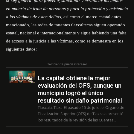
la
Ley general para prevenir, sancionar y erradicar los delitos
en materia de trata de personas y para la protección y asistencia
a las víctimas de estos delitos
, así como el marco estatal antes
mencionado, las redes de tratantes tlaxcaltecas siguen operando
estatal, nacional e internacionalmente y sigue habiendo una falta
de acceso a la justicia a las víctimas, como se demuestra en los
siguientes datos:
También te puede interesar
La capital obtiene la mejor
evaluación del OFS, aunque un
municipio logró el único
resultado sin daño patrimonial
Tlaxcala, Tlax.- El pasado 15 de julio, el Órgano de
Fiscalización Superior (OFS) de Tlaxcala presentó
los resultados de la revisión de las Cuentas...