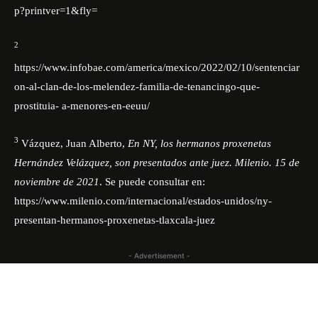
p?printver=1&fly=
2
https://
www.infobae.com/america/mexico/2022/02/10/sentenciar
on-al-clan-de-los-melendez-familia-de-tenancingo-que-
prostituia-
a-menores-en-eeuu/
3
Vázquez, Juan Alberto,
En NY, los hermanos proxenetas
Hernández Velázquez, son presentados ante juez. Milenio. 15 de
noviembre de 2021
. Se puede consultar en:
https://www.milenio.com/internacional/estados-unidos/ny-
presentan-hermanos-proxenetas-tlaxcala-juez
- Advertisement -