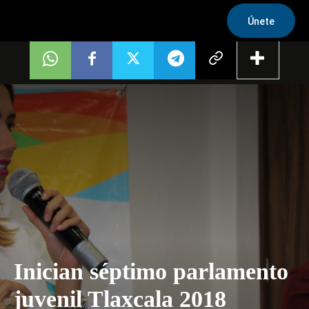
Únete
Inician séptimo parlamento
juvenil Tlaxcala 2018