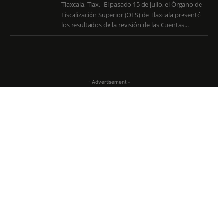
Tlaxcala, Tlax.- El pasado 15 de julio, el Órgano de
Fiscalización Superior (OFS) de Tlaxcala presentó
los resultados de la revisión de las Cuentas...
- Advertisement -