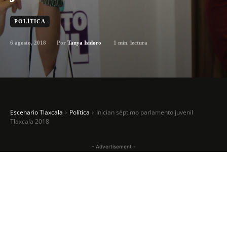
POLÍTICA
6 agosto, 2018
1
min. lectura
Por
Tanya Isidoro
Escenario Tlaxcala
Política
Inician séptimo parlamento juvenil
Tlaxcala 2018
- Advertisement -