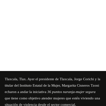
Tlaxcala, Tlax. Ayer el presidente de Tlaxcala, Jorge Corichi y la
titular del
Instituto Estatal de la Mujer
, Margarita Cisneros Tzoni
echaron a andar la iniciativa
36 puntos naranja-mujer segura
que tiene como objetivo atender mujeres que estén viviendo una
situación de violencia desde el sector comercial.