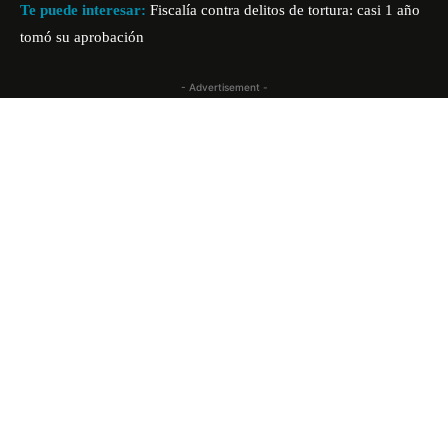
Te puede interesar:
Fiscalía contra delitos de tortura: casi 1 año
tomó su aprobación
- Advertisement -