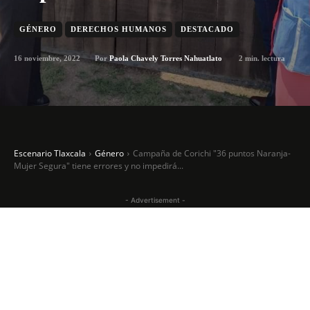
GÉNERO
DERECHOS HUMANOS
DESTACADO
16 noviembre, 2022
2
min. lectura
Por
Paola Chavely Torres Nahuatlato
Escenario Tlaxcala
Género
Campaña de Corichi "36 puntos Naranja-
Mujer Segura" tiene errores y no impedirá...
- Advertisement -