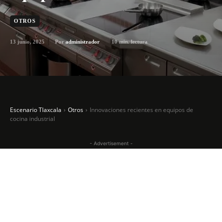
OTROS
13 junio, 2025
10
min. lectura
Por
administrador
Escenario Tlaxcala
Otros
Innovaciones recientes en equipos de
cocina industrial
- Advertisement -