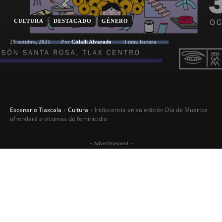
CULTURA
DESTACADO
GÉNERO
29 octubre, 2021
3
min. lectura
Por
Citlalli Alvarado
Escenario Tlaxcala
Cultura
Iridiscencia en su edición Día de Muertos
ofrendará a víctimas de feminicidio
- Advertisement -