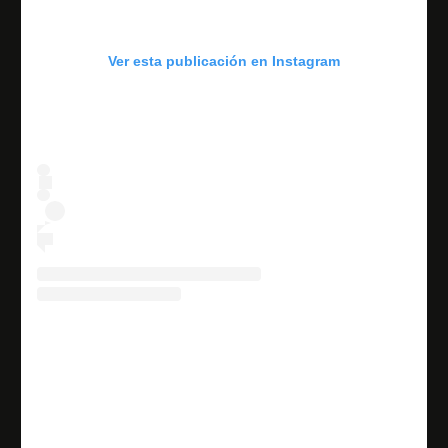
Ver esta publicación en Instagram
Una publicación compartida de IRIDISCENCIA del arte al
alma. (@iridiscencia_tlx)