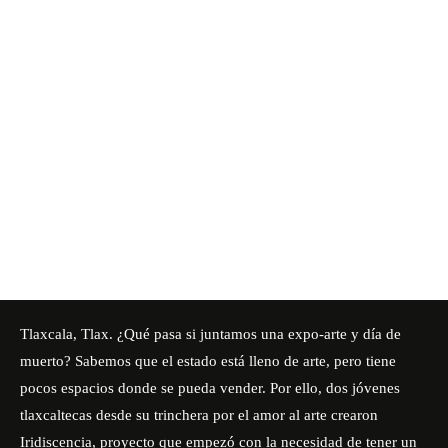
Tlaxcala, Tlax. ¿Qué pasa si juntamos una expo-arte y día de
muerto? Sabemos que el estado está lleno de arte, pero tiene
pocos espacios donde se pueda vender. Por ello, dos jóvenes
tlaxcaltecas desde su trinchera por el amor al arte crearon
Iridiscencia,
proyecto que empezó con la necesidad de tener un