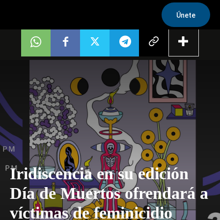
Únete
Iridiscencia en su edición
Día de Muertos ofrendará a
víctimas de feminicidio