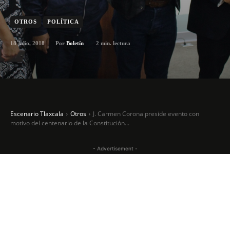
OTROS
POLÍTICA
18 julio, 2018
2
min. lectura
Por
Boletín
Escenario Tlaxcala
Otros
J. Carmen Corona preside evento con
motivo del centenario de la Constitución...
- Advertisement -