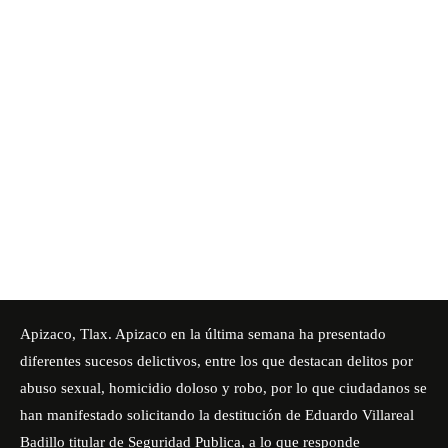
Apizaco, Tlax. Apizaco en la última semana ha presentado
diferentes sucesos delictivos, entre los que destacan delitos por
abuso sexual, homicidio doloso y robo, por lo que ciudadanos se
han manifestado solicitando la destitución de Eduardo Villareal
Badillo titular de Seguridad Publica, a lo que responde