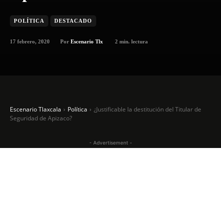
POLÍTICA
DESTACADO
17 febrero, 2020
2
min. lectura
Por
Escenario Tlx
Escenario Tlaxcala
Política
¿Justificable la destitución del Titular de
Seguridad de Apizaco?
- Advertisement -