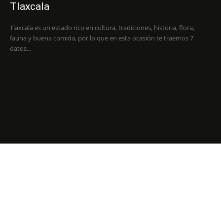
Tlaxcala
Tlaxcala es un estado rico en cultura, tradiciones, historia, flora,
fauna y buena comida, por lo que en esta ocasión te traemos 7
datos...