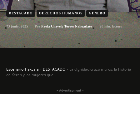
DESTACADO
DERECHOS HUMANOS
GÉNERO
23 junio, 2025
28
min. lectura
Por
Paola Chavely Torres Nahuatlato
Escenario Tlaxcala
DESTACADO
La dignidad cruzó muros: la historia
de Keren y las mujeres que...
- Advertisement -