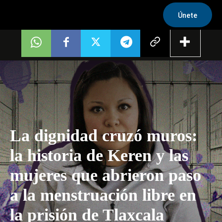
Únete
La dignidad cruzó muros:
la historia de Keren y las
mujeres que abrieron paso
a la menstruación libre en
la prisión de Tlaxcala