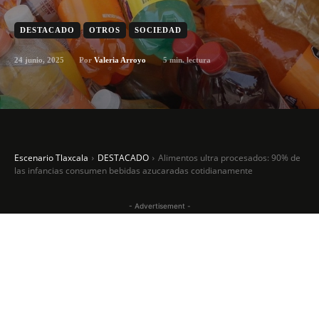
DESTACADO
OTROS
SOCIEDAD
24 junio, 2025
5
min. lectura
Por
Valeria Arroyo
Escenario Tlaxcala
DESTACADO
Alimentos ultra procesados: 90% de
las infancias consumen bebidas azucaradas cotidianamente
- Advertisement -