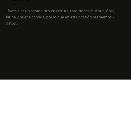
Tlaxcala es un estado rico en cultura, tradiciones, historia, flora,
fauna y buena comida, por lo que en esta ocasión te traemos 7
datos...