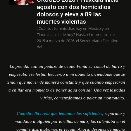
agosto con dos homicidios
dolosos y eleva a 89 las
muertes violentas
¿Cuántos feminicidios hay en México y en
Tlaxcala al día de hoy? Hasta el momento, de
2015 a marzo de 2026, el Secretariado Ejecutivo
del...
Lo prendía con un pedazo de ocote. Ponía su comal de barro y
empezaba ese festín. Recuerdo a mi abuelita diciéndome que se
tenían que mover de manera constante y que cuando empezaran
a chillar era momento de poner agua con sal. Una vez tostadas
y frías, comenzábamos a pelar un montoncito
.
Cuando ella creía que teníamos las suficientes,
separaba y
mandaba a alguien por tortillas de maíz, las calentaba en el
comal y disfrutábamos el Tecuín. Ahora, después de mucho