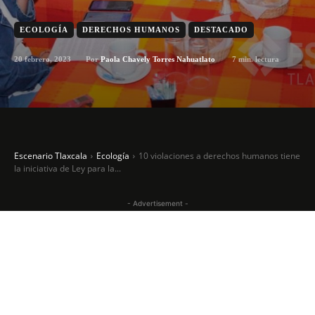
ECOLOGÍA
DERECHOS HUMANOS
DESTACADO
20 febrero, 2023
7
min. lectura
Por
Paola Chavely Torres Nahuatlato
Escenario Tlaxcala
Ecología
10 violaciones a derechos humanos tiene
la iniciativa de Ley para la...
- Advertisement -