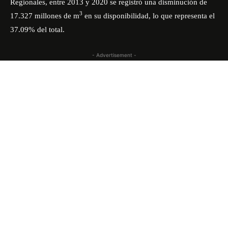
Regionales, entre 2013 y 2020 se registró una disminución de
3
17.327 millones de m
en su disponibilidad, lo que representa el
37.09% del total.
- Advertisement -