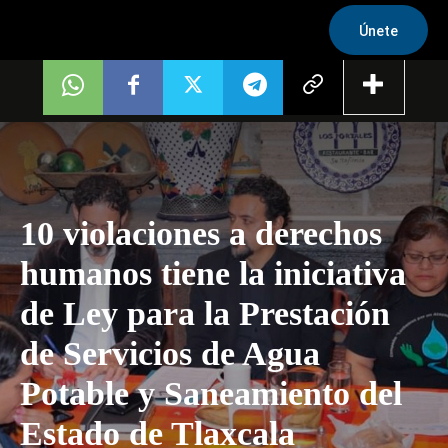
Únete
10 violaciones a derechos
humanos tiene la iniciativa
de Ley para la Prestación
de Servicios de Agua
Potable y Saneamiento del
Estado de Tlaxcala