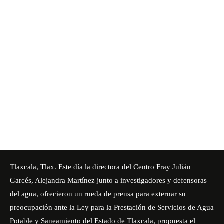
Tlaxcala, Tlax. Este día la directora del
Centro Fray Julián
Garcés
,
Alejandra Martínez
junto a investigadores y defensoras
del agua, ofrecieron un rueda de prensa para externar su
preocupación ante la Ley para la Prestación de Servicios de Agua
Potable y Saneamiento del Estado de Tlaxcala, propuesta el